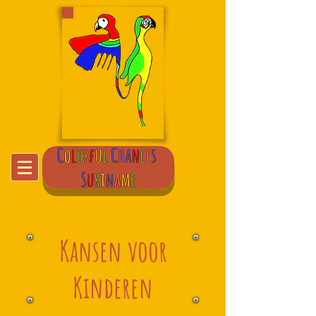
Kansen voor
Kinderen